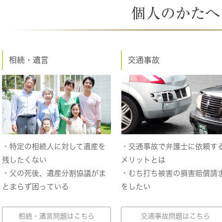
個人のかたへ
相続・遺言
交通事故
・交通事故で弁護士に依頼す
・特定の相続人に対して遺産を
メリットとは
残したくない
・むち打ち被害の損害賠償請
・父の死後、遺産分割協議がま
をしたい
とまらず困っている
交通事故問題はこちら
相続・遺言問題はこちら